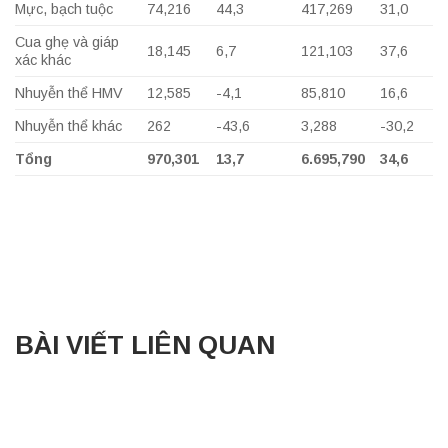
Mực, bạch tuộc
74,216
44,3
417,269
31,0
Cua ghẹ và giáp
18,145
6,7
121,103
37,6
xác khác
Nhuyễn thể HMV
12,585
-4,1
85,810
16,6
Nhuyễn thể khác
262
-43,6
3,288
-30,2
Tổng
970,301
13,7
6.695,790
34,6
BÀI VIẾT LIÊN QUAN