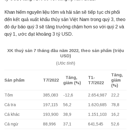
Khan hiếm nguyên liệu tôm và hải sản sẽ tiếp tục chi phối
đến kết quả xuất khẩu thủy sản Việt Nam trong quý 3, theo
đó dự báo quý 3 sẽ tăng trưởng chậm hơn so với quý 2 và
quý 1, ước đạt khoảng 3 tỷ USD.
XK thuỷ sản 7 tháng đầu năm 2022, theo sản phẩm (triệu
USD)
(
Ước tính
)
Tăng,
Tăng,
T1-
Sản phẩm
T7/2022
giảm
giảm (%)
T7/2022
(%)
Tôm
385,083
-12,6
2.654,987
22,2
Cá tra
197,115
56,2
1.620,685
78,8
Cá khác
193,900
38,9
1.151,103
16,2
Cá ngừ
88,996
37,1
641,545
52,6